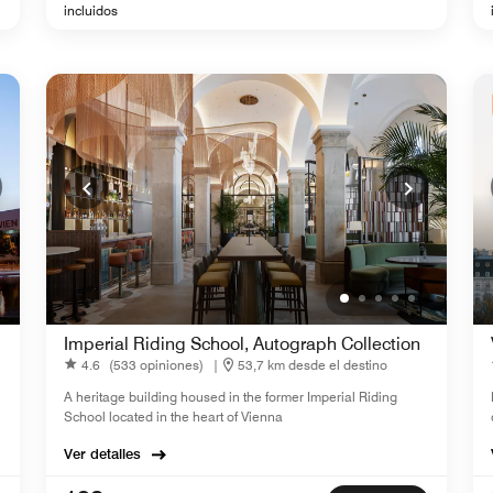
incluidos
Imperial Riding School, Autograph Collection
4.6
(533 opiniones)
|
53,7 km desde el destino
A heritage building housed in the former Imperial Riding
School located in the heart of Vienna
Ver detalles