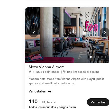
Moxy Vienna Airport
4
(2284 opiniones)
|
40,3 km desde el destino
Modern hotel steps from Vienna Airport with playful public
spaces and small but smart rooms.
Ver detalles
140
EUR / Noche
Ver tarifas
Todos los impuestos y cargos están