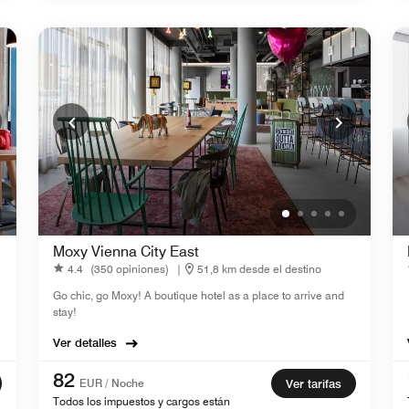
Moxy Vienna City East
4.4
(350 opiniones)
|
51,8 km desde el destino
Go chic, go Moxy! A boutique hotel as a place to arrive and
stay!
Ver detalles
82
EUR / Noche
Ver tarifas
Todos los impuestos y cargos están