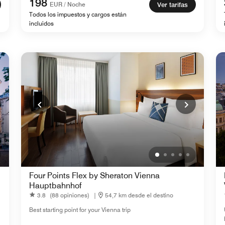
198
EUR / Noche
Ver tarifas
Todos los impuestos y cargos están
incluidos
Four Points Flex by Sheraton Vienna
Hauptbahnhof
3.8
(88 opiniones)
|
54,7 km desde el destino
Best starting point for your Vienna trip