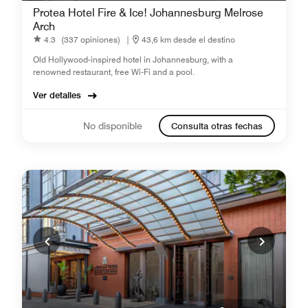
Protea Hotel Fire & Ice! Johannesburg Melrose
Arch
4.3
(337 opiniones)
|
43,6 km desde el destino
Old Hollywood-inspired hotel in Johannesburg, with a
renowned restaurant, free Wi-Fi and a pool.
Ver detalles
No disponible
Consulta otras fechas