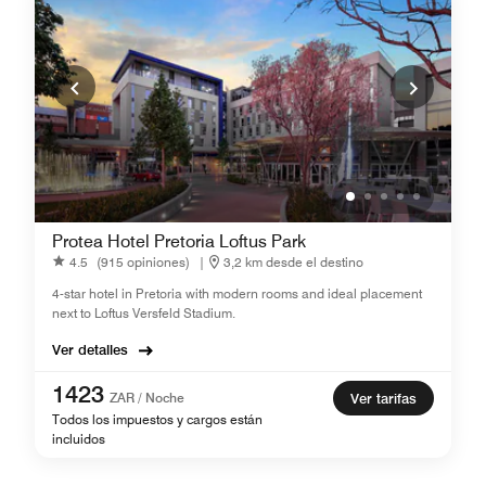
Protea Hotel Pretoria Loftus Park
4.5
(915 opiniones)
|
3,2 km desde el destino
4-star hotel in Pretoria with modern rooms and ideal placement
next to Loftus Versfeld Stadium.
Ver detalles
1423
ZAR / Noche
Ver tarifas
Todos los impuestos y cargos están
incluidos