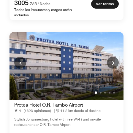
3005
ZAR / Noche
Ver tarifas
Todos los impuestos y cargos están
incluidos
Protea Hotel O.R. Tambo Airport
4
(1323 opiniones)
|
41,2 km desde el destino
Stylish Johannesburg hotel with free Wi-Fi and on-site
restaurant near O.R. Tambo Airport.