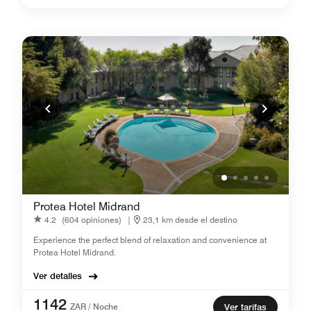
Protea Hotel Midrand
4.2
(604 opiniones)
|
23,1 km desde el destino
Experience the perfect blend of relaxation and convenience at
Protea Hotel Midrand.
Ver detalles
1142
ZAR / Noche
Ver tarifas