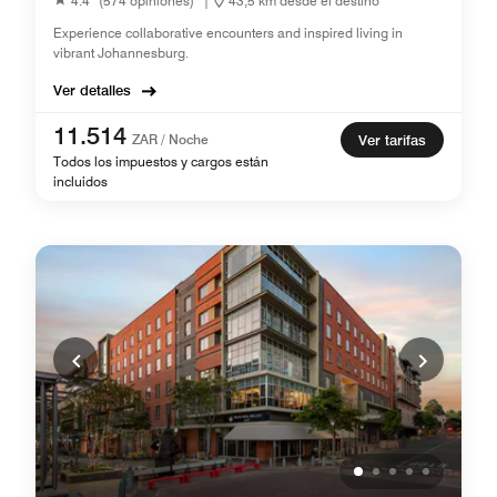
4.4
(574 opiniones)
|
43,5 km desde el destino
Experience collaborative encounters and inspired living in
vibrant Johannesburg.
Ver detalles
11.514
ZAR / Noche
Ver tarifas
Todos los impuestos y cargos están
incluidos