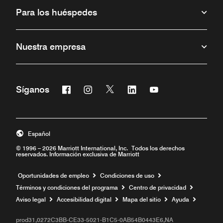
Para los huéspedes
Nuestra empresa
Facebook
Instagram
Twitter
Linkedin
Youtube
Síganos
Abre una ventana nueva
Abre una ventana nueva
Abre una ventana nueva
Abre una ventana nueva
Abre una ventana 
Español
© 1996 – 2026 Marriott International, Inc. Todos los derechos
reservados. Información exclusiva de Marriott
Abre una ventana nueva
Oportunidades de empleo
Condiciones de uso
Términos y condiciones del programa
Centro de privacidad
Aviso legal
Accesibilidad digital
Mapa del sitio
Ayuda
prod31,0272C3BB-CE33-5021-B1C5-0AB54B0443E6,NA