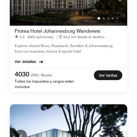
Protea Hotel Johannesburg Wanderers
4.5
(689 opiniones)
|
44,2 km desde el destino
Explore vibrant IIlovo, Rosebank, Sandton & Johannesburg
from our business, leisure & sports hotel.
Ver detalles
4030
ZAR / Noche
Ver tarifas
Todos los impuestos y cargos están
incluidos