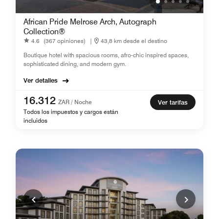
African Pride Melrose Arch, Autograph
Collection®
4.6
(367 opiniones)
|
43,8 km desde el destino
Boutique hotel with spacious rooms, afro-chic inspired spaces,
sophisticated dining, and modern gym.
Ver detalles
16.312
ZAR / Noche
Ver tarifas
Todos los impuestos y cargos están
incluidos