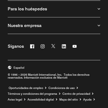
Para los huéspedes
Nuestra empresa
Facebook
Instagram
Twitter
Linkedin
Youtube
Síganos
Abre una ventana nueva
Abre una ventana nueva
Abre una ventana nueva
Abre una ventana nueva
Abre una ventana 
Español
© 1996 – 2026 Marriott International, Inc. Todos los derechos
reservados. Información exclusiva de Marriott
Abre una ventana nueva
Oportunidades de empleo
Condiciones de uso
Términos y condiciones del programa
Centro de privacidad
Aviso legal
Accesibilidad digital
Mapa del sitio
Ayuda