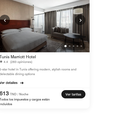
Tunis Marriott Hotel
4.4
(283 opiniones)
5-star hotel in Tunis offering modern, stylish rooms and
delectable dining options
Ver detalles
613
TND / Noche
Ver tarifas
Todos los impuestos y cargos están
incluidos