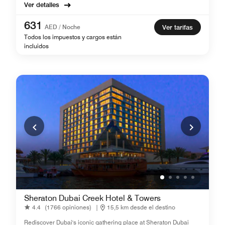
Ver detalles
631
AED / Noche
Ver tarifas
Todos los impuestos y cargos están
incluidos
Sheraton Dubai Creek Hotel & Towers
4.4
(1766 opiniones)
|
15,5 km desde el destino
Rediscover Dubai's iconic gathering place at Sheraton Dubai