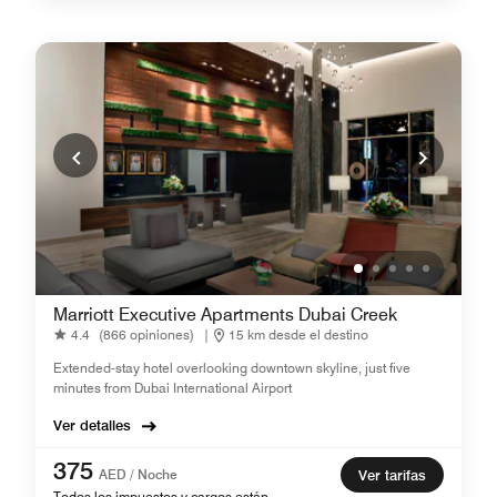
Marriott Executive Apartments Dubai Creek
4.4
(866 opiniones)
|
15 km desde el destino
Extended-stay hotel overlooking downtown skyline, just five
minutes from Dubai International Airport
Ver detalles
375
AED / Noche
Ver tarifas
Todos los impuestos y cargos están