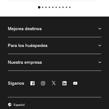
Mejores destinos
Para los huéspedes
Nuestra empresa
Facebook
Instagram
Twitter
Linkedin
Youtube
Síganos
Abre una ventana nueva
Abre una ventana nueva
Abre una ventana nueva
Abre una ventana nueva
Abre una ventana 
Español