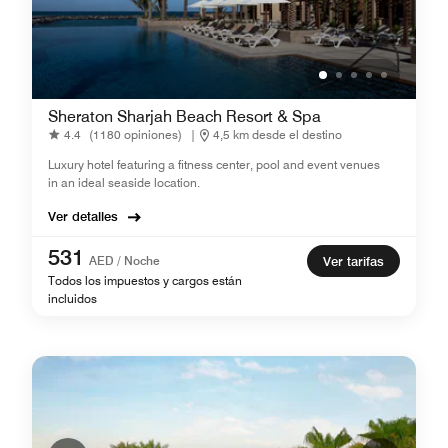
Sheraton Sharjah Beach Resort & Spa
4.4
(1180 opiniones)
|
4,5 km desde el destino
Luxury hotel featuring a fitness center, pool and event venues
in an ideal seaside location.
Ver detalles
531
AED / Noche
Ver tarifas
Todos los impuestos y cargos están
incluidos