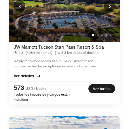
JW Marriott Tucson Starr Pass Resort & Spa
4.3
(4089 opiniones)
|
8,3 km desde el destino
Newly renovated rooms at our luxury Tucson resort
complemented by exceptional service and amenities.
Ver detalles
573
USD / Noche
Ver tarifas
Todos los impuestos y cargos están
incluidos