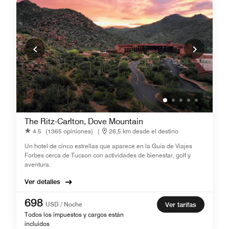
The Ritz-Carlton, Dove Mountain
4.5
(1365 opiniones)
|
26,5 km desde el destino
Un hotel de cinco estrellas que aparece en la Guía de Viajes
Forbes cerca de Tucson con actividades de bienestar, golf y
aventura.
Ver detalles
698
USD / Noche
Ver tarifas
Todos los impuestos y cargos están
incluidos