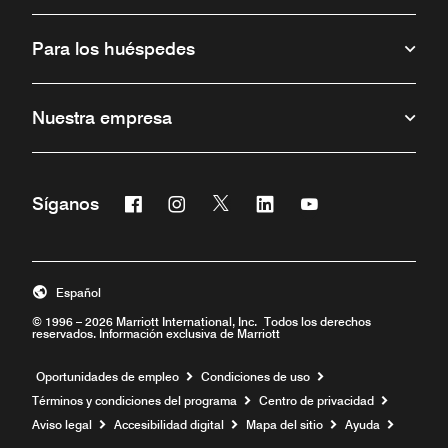
Para los huéspedes
Nuestra empresa
Facebook
Instagram
Twitter
Linkedin
Youtube
Síganos
Abre una ventana nueva
Abre una ventana nueva
Abre una ventana nueva
Abre una ventana nueva
Abre una ventana 
Español
© 1996 – 2026 Marriott International, Inc. Todos los derechos
reservados. Información exclusiva de Marriott
Abre una ventana nueva
Oportunidades de empleo
Condiciones de uso
Términos y condiciones del programa
Centro de privacidad
Aviso legal
Accesibilidad digital
Mapa del sitio
Ayuda