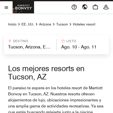
Skip to Content
Marriott Bonvoy
Abrir el menú
Inicio
EE. UU.
Arizona
Tucson
Hoteles resort
DESTINO
LISTO
Los mejores resorts en
Tucson, AZ
El paraíso te espera en los hoteles resort de Marriott
Bonvoy en Tucson, AZ. Nuestros resorts ofrecen
alojamientos de lujo, ubicaciones impresionantes y
una amplia gama de actividades recreativas. Ya sea
que estés buscando relajarte junto a la piscina,