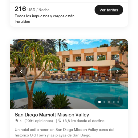
216
USD / Noche
Ver tarifas
Todos los impuestos y cargos están
incluidos
San Diego Marriott Mission Valley
4
(2091 opiniones)
|
13,8 km desde el destino
Un hotel estilo resort en San Diego Mission Valley cerca del
histórico Old Town y las playas de San Diego.