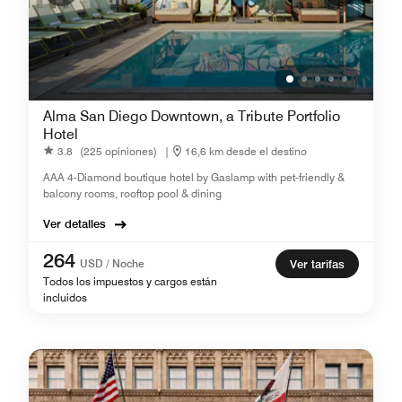
Alma San Diego Downtown, a Tribute Portfolio
Hotel
3.8
(225 opiniones)
|
16,6 km desde el destino
AAA 4-Diamond boutique hotel by Gaslamp with pet-friendly &
balcony rooms, rooftop pool & dining
Ver detalles
264
USD / Noche
Ver tarifas
Todos los impuestos y cargos están
incluidos