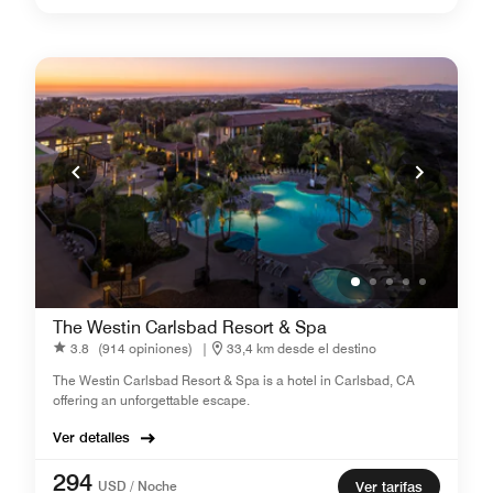
The Westin Carlsbad Resort & Spa
3.8
(914 opiniones)
|
33,4 km desde el destino
The Westin Carlsbad Resort & Spa is a hotel in Carlsbad, CA
offering an unforgettable escape.
Ver detalles
294
USD / Noche
Ver tarifas