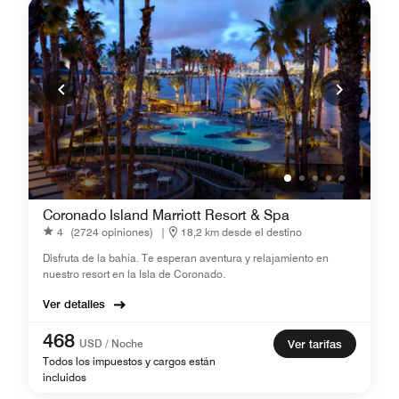
Coronado Island Marriott Resort & Spa
4
(2724 opiniones)
|
18,2 km desde el destino
Disfruta de la bahía. Te esperan aventura y relajamiento en
nuestro resort en la Isla de Coronado.
Ver detalles
468
USD / Noche
Ver tarifas
Todos los impuestos y cargos están
incluidos