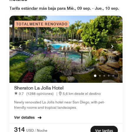
Tarifa estándar más baja para Mié., 09 sep. - Jue., 10 sep.
TOTALMENTE RENOVADO
Sheraton La Jolla Hotel
3.7
(1288 opiniones)
|
5,6 km desde el destino
Newly renovated La Jolla hotel near San Diego, with pet-
friendly rooms and tropical landscapes.
Ver detalles
314
USD / Noche
Ver tarifas