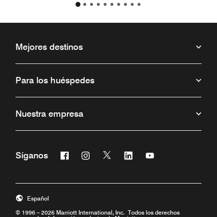
Mejores destinos
Para los huéspedes
Nuestra empresa
Facebook
Instagram
Twitter
Linkedin
Youtube
Síganos
Abre una ventana nueva
Abre una ventana nueva
Abre una ventana nueva
Abre una ventana nueva
Abre una ventana 
Español
© 1996 – 2026 Marriott International, Inc. Todos los derechos