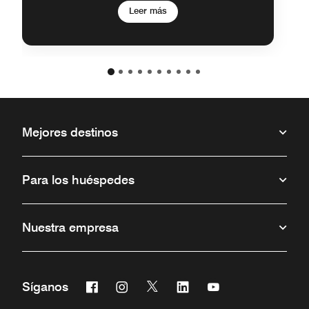
Leer más
Mejores destinos
Para los huéspedes
Nuestra empresa
Facebook
Instagram
Twitter
Linkedin
Youtube
Síganos
Abre una ventana nueva
Abre una ventana nueva
Abre una ventana nueva
Abre una ventana nueva
Abre una ventana 