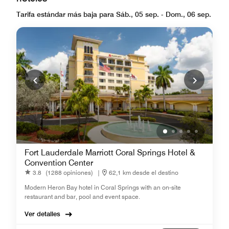
Tarifa estándar más baja para Sáb., 05 sep. - Dom., 06 sep.
Fort Lauderdale Marriott Coral Springs Hotel &
Convention Center
3.8
(1288 opiniones)
|
62,1 km desde el destino
Modern Heron Bay hotel in Coral Springs with an on-site
restaurant and bar, pool and event space.
Ver detalles