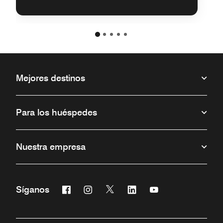
Mejores destinos
Para los huéspedes
Nuestra empresa
Facebook
Instagram
Twitter
Linkedin
Youtube
Síganos
Abre una ventana nueva
Abre una ventana nueva
Abre una ventana nueva
Abre una ventana nueva
Abre una ventana 