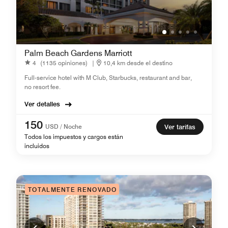
Palm Beach Gardens Marriott
4
(1135 opiniones)
|
10,4 km desde el destino
Full-service hotel with M Club, Starbucks, restaurant and bar,
no resort fee.
Ver detalles
150
USD / Noche
Ver tarifas
Todos los impuestos y cargos están
incluidos
TOTALMENTE RENOVADO