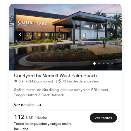
Courtyard by Marriott West Palm Beach
3.9
(1242 opiniones)
|
19 km desde el destino
Stylish rooms, on-site dining, minutes away from PBI airport,
Tanger Outlets & Cacti Ballpark
Ver detalles
112
USD / Noche
Ver tarifas
Todos los impuestos y cargos están
incluidos