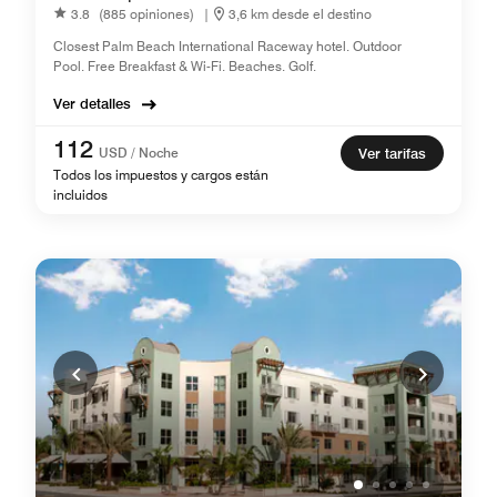
3.8
(885 opiniones)
|
3,6 km desde el destino
Closest Palm Beach International Raceway hotel. Outdoor
Pool. Free Breakfast & Wi-Fi. Beaches. Golf.
Ver detalles
112
USD / Noche
Ver tarifas
Todos los impuestos y cargos están
incluidos