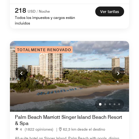
218
USD / Noche
Ver tarifas
Todos los impuestos y cargos están
incluidos
TOTALMENTE RENOVADO
Palm Beach Marriott Singer Island Beach Resort
& Spa
4
(1822 opiniones)
|
62,3 km desde el destino
All-suite hotel on Singer Island, Palm Beach with pools, dining