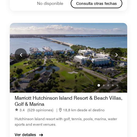
No disponible
Consulta otras fechas
Marriott Hutchinson Island Resort & Beach Villas,
Golf & Marina
3.4
(529 opiniones)
|
18,8 km desde el destino
Hutchinson Island resort with golf, tennis, pools, marina, water
sports and event venues.
Ver detalles