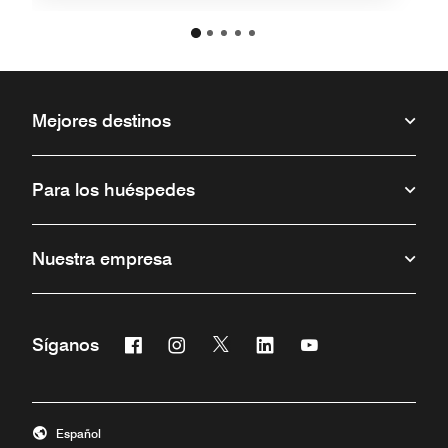
Mejores destinos
Para los huéspedes
Nuestra empresa
Facebook
Instagram
Twitter
Linkedin
Youtube
Síganos
Abre una ventana nueva
Abre una ventana nueva
Abre una ventana nueva
Abre una ventana nueva
Abre una ventana 
Español