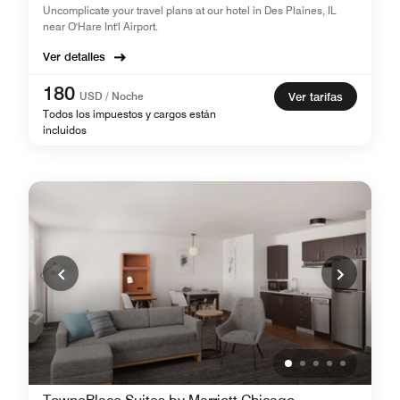
Uncomplicate your travel plans at our hotel in Des Plaines, IL
near O'Hare Int'l Airport.
Ver detalles
180
USD / Noche
Ver tarifas
Todos los impuestos y cargos están
incluidos