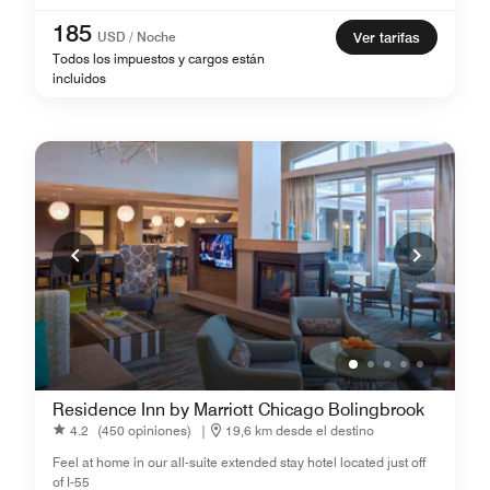
185
USD / Noche
Ver tarifas
Todos los impuestos y cargos están
incluidos
Residence Inn by Marriott Chicago Bolingbrook
4.2
(450 opiniones)
|
19,6 km desde el destino
Feel at home in our all-suite extended stay hotel located just off
of I-55