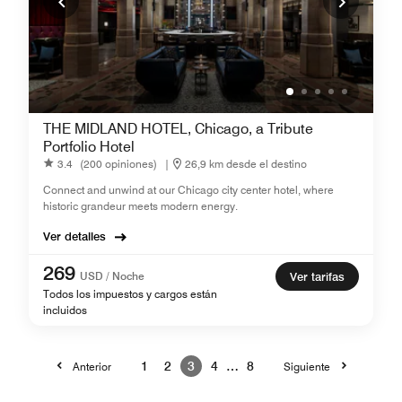
THE MIDLAND HOTEL, Chicago, a Tribute
Portfolio Hotel
3.4
(200 opiniones)
|
26,9 km desde el destino
Connect and unwind at our Chicago city center hotel, where
historic grandeur meets modern energy.
Ver detalles
269
USD / Noche
Ver tarifas
Todos los impuestos y cargos están
incluidos
1
2
3
4
…
8
Anterior
Siguiente