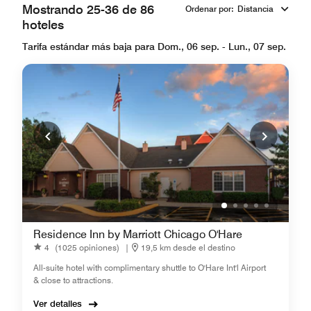
Mostrando 25-36 de 86
Ordenar por
:
Distancia
hoteles
Tarifa estándar más baja para Dom., 06 sep. - Lun., 07 sep.
Residence Inn by Marriott Chicago O'Hare
4
(1025 opiniones)
|
19,5 km desde el destino
All-suite hotel with complimentary shuttle to O'Hare Int'l Airport
& close to attractions.
Ver detalles