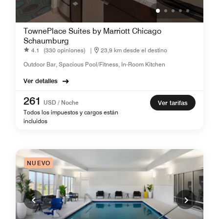
TownePlace Suites by Marriott Chicago
Schaumburg
4.1
(330 opiniones)
|
23,9 km desde el destino
Outdoor Bar, Spacious Pool/Fitness, In-Room Kitchen
Ver detalles
261
USD / Noche
Ver tarifas
Todos los impuestos y cargos están
incluidos
NUEVO