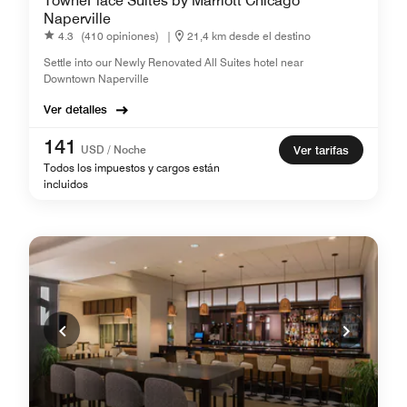
TownePlace Suites by Marriott Chicago
Naperville
4.3
(410 opiniones)
|
21,4 km desde el destino
Settle into our Newly Renovated All Suites hotel near
Downtown Naperville
Ver detalles
141
USD / Noche
Ver tarifas
Todos los impuestos y cargos están
incluidos