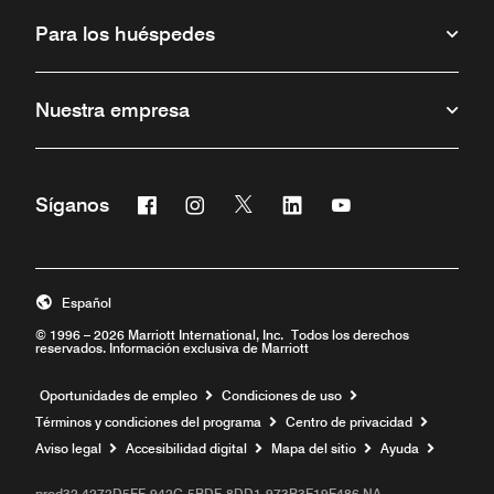
Para los huéspedes
Nuestra empresa
Facebook
Instagram
Twitter
Linkedin
Youtube
Síganos
Abre una ventana nueva
Abre una ventana nueva
Abre una ventana nueva
Abre una ventana nueva
Abre una ventana 
Español
© 1996 – 2026 Marriott International, Inc. Todos los derechos
reservados. Información exclusiva de Marriott
Abre una ventana nueva
Oportunidades de empleo
Condiciones de uso
Términos y condiciones del programa
Centro de privacidad
Aviso legal
Accesibilidad digital
Mapa del sitio
Ayuda
prod32,4272D5FF-942C-5BDF-8DD1-973B3F19F486,NA