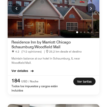
Residence Inn by Marriott Chicago
Schaumburg/Woodfield Mall
4.2
(712 opiniones)
|
25,2 km desde el destino
Maintain balance at our hotel in Schaumburg, IL near
Woodfield Mall.
Ver detalles
184
USD / Noche
Ver tarifas
Todos los impuestos y cargos están
incluidos