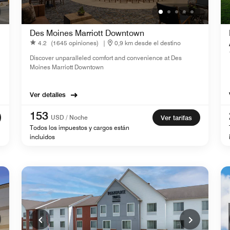
Des Moines Marriott Downtown
4.2
(1645 opiniones)
|
0,9 km desde el destino
Discover unparalleled comfort and convenience at Des
Moines Marriott Downtown
Ver detalles
153
USD / Noche
Ver tarifas
Todos los impuestos y cargos están
incluidos