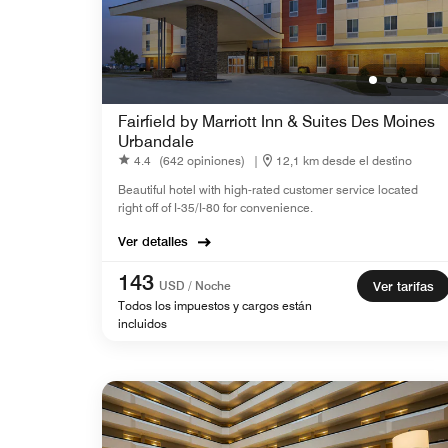
Fairfield by Marriott Inn & Suites Des Moines
Urbandale
4.4
(642 opiniones)
|
12,1 km desde el destino
Beautiful hotel with high-rated customer service located
right off of I-35/I-80 for convenience.
Ver detalles
143
USD / Noche
Ver tarifas
Todos los impuestos y cargos están
incluidos