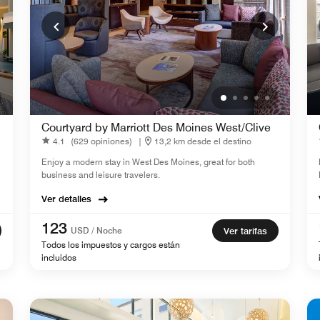
Courtyard by Marriott Des Moines West/Clive
4.1
(629 opiniones)
|
13,2 km desde el destino
Enjoy a modern stay in West Des Moines, great for both
business and leisure travelers.
Ver detalles
123
USD / Noche
Ver tarifas
Todos los impuestos y cargos están
incluidos