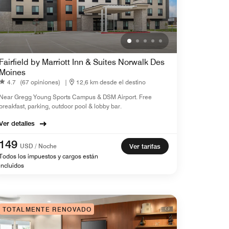
Fairfield by Marriott Inn & Suites Norwalk Des
Moines
4.7
(67 opiniones)
|
12,6 km desde el destino
Near Gregg Young Sports Campus & DSM Airport. Free
breakfast, parking, outdoor pool & lobby bar.
Ver detalles
149
USD / Noche
Ver tarifas
Todos los impuestos y cargos están
incluidos
TOTALMENTE RENOVADO