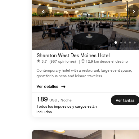
Sheraton West Des Moines Hotel
3.7
(957 opiniones)
|
12,9 km desde el destino
Contemporary hotel with a restaurant, large event space,
great for business and leisure travelers.
Ver detalles
189
USD / Noche
Ver tarifas
Todos los impuestos y cargos están
incluidos