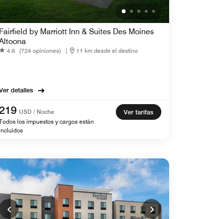
Fairfield by Marriott Inn & Suites Des Moines
Altoona
4.6
(724 opiniones)
|
11 km desde el destino
Ver detalles
219
USD / Noche
Ver tarifas
Todos los impuestos y cargos están
incluidos