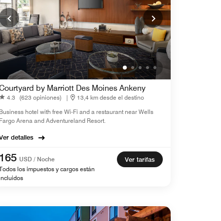
Courtyard by Marriott Des Moines Ankeny
4.3
(623 opiniones)
|
13,4 km desde el destino
Business hotel with free Wi-Fi and a restaurant near Wells
Fargo Arena and Adventureland Resort.
Ver detalles
165
USD / Noche
Ver tarifas
Todos los impuestos y cargos están
incluidos