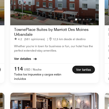
TownePlace Suites by Marriott Des Moines
Urbandale
4.2
(581 opiniones)
|
12,5 km desde el destino
Whether you're in town for business or fun, our hotel has the
perfect extended-stay amenities.
Ver detalles
114
USD / Noche
Ver tarifas
Todos los impuestos y cargos están
incluidos