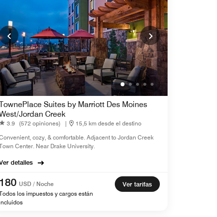
TownePlace Suites by Marriott Des Moines
West/Jordan Creek
3.9
(572 opiniones)
|
15,5 km desde el destino
Convenient, cozy, & comfortable. Adjacent to Jordan Creek
Town Center. Near Drake University.
Ver detalles
180
USD / Noche
Ver tarifas
Todos los impuestos y cargos están
incluidos