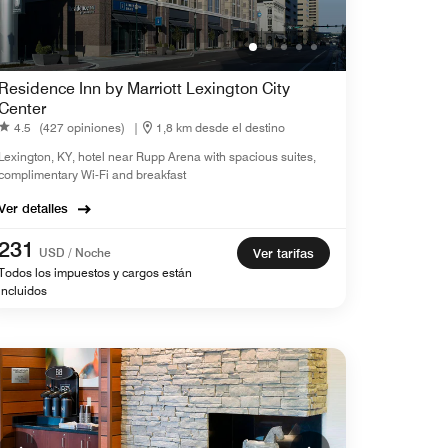
Residence Inn by Marriott Lexington City
Center
4.5
(427 opiniones)
|
1,8 km desde el destino
Lexington, KY, hotel near Rupp Arena with spacious suites,
complimentary Wi-Fi and breakfast
Ver detalles
231
USD / Noche
Ver tarifas
Todos los impuestos y cargos están
incluidos