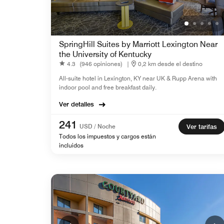
SpringHill Suites by Marriott Lexington Near
the University of Kentucky
4.3
(946 opiniones)
|
0,2 km desde el destino
All-suite hotel in Lexington, KY near UK & Rupp Arena with
indoor pool and free breakfast daily.
Ver detalles
241
USD / Noche
Ver tarifas
Todos los impuestos y cargos están
incluidos