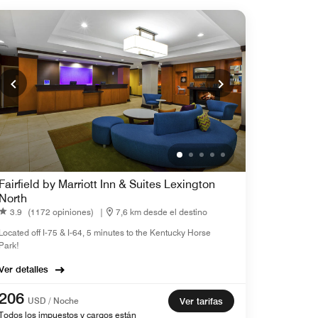
Fairfield by Marriott Inn & Suites Lexington
North
3.9
(1172 opiniones)
|
7,6 km desde el destino
Located off I-75 & I-64, 5 minutes to the Kentucky Horse
Park!
Ver detalles
206
USD / Noche
Ver tarifas
Todos los impuestos y cargos están