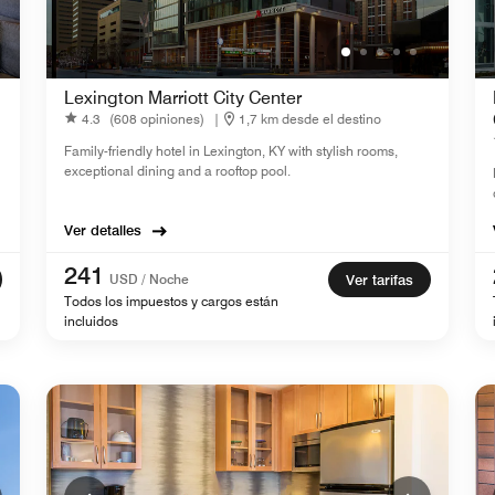
Lexington Marriott City Center
4.3
(608 opiniones)
|
1,7 km desde el destino
Family-friendly hotel in Lexington, KY with stylish rooms,
exceptional dining and a rooftop pool.
Ver detalles
241
USD / Noche
Ver tarifas
Todos los impuestos y cargos están
incluidos