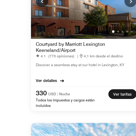
Courtyard by Marriott Lexington
Keeneland/Airport
4.1
(773 opiniones)
|
4,1 km desde el destino
Discover a seamless stay at our hotel in Lexington, KY
Ver detalles
330
USD / Noche
Ver tarifas
Todos los impuestos y cargos están
incluidos