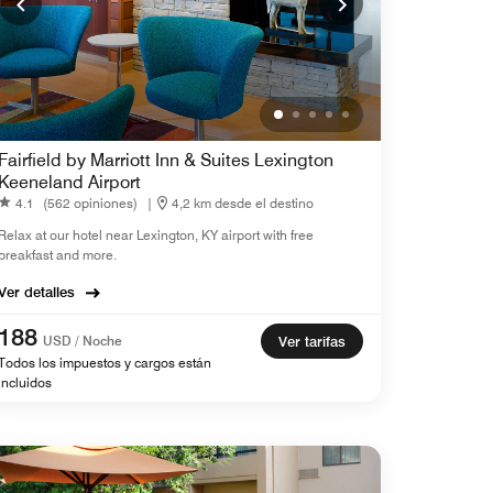
Fairfield by Marriott Inn & Suites Lexington
Keeneland Airport
4.1
(562 opiniones)
|
4,2 km desde el destino
Relax at our hotel near Lexington, KY airport with free
breakfast and more.
Ver detalles
188
USD / Noche
Ver tarifas
Todos los impuestos y cargos están
incluidos