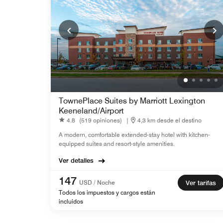
TownePlace Suites by Marriott Lexington
Keeneland/Airport
4.8
(519 opiniones)
|
4,3 km desde el destino
A modern, comfortable extended-stay hotel with kitchen-
equipped suites and resort-style amenities.
Ver detalles
147
USD / Noche
Ver tarifas
Todos los impuestos y cargos están
incluidos