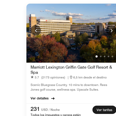
Marriott Lexington Griffin Gate Golf Resort &
Spa
3.7
(2173 opiniones)
|
6,5 km desde el destino
Scenic Bluegrass Country. 10 mins to downtown. Rees
Jones golf course, wellness spa. Upscale Suites.
Ver detalles
231
USD / Noche
Ver tarifas
Todos los impuestos y cargos están