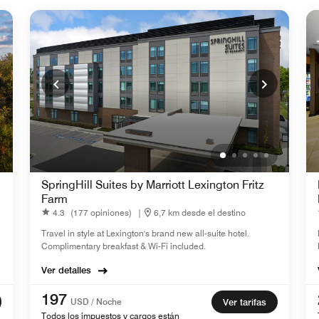
SpringHill Suites by Marriott Lexington Fritz
Farm
4.3
(177 opiniones)
|
6,7 km desde el destino
Travel in style at Lexington's brand new all-suite hotel.
Complimentary breakfast & Wi-Fi included.
Ver detalles
197
USD / Noche
Ver tarifas
Todos los impuestos y cargos están