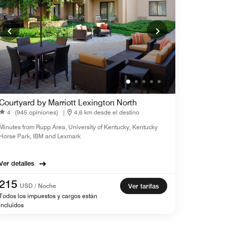
Courtyard by Marriott Lexington North
4
(945 opiniones)
|
4,6 km desde el destino
Minutes from Rupp Area, University of Kentucky, Kentucky
Horse Park, IBM and Lexmark
Ver detalles
215
USD / Noche
Ver tarifas
Todos los impuestos y cargos están
incluidos