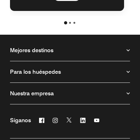
Mejores destinos
Para los huéspedes
Nuestra empresa
Facebook
Instagram
Twitter
Linkedin
Youtube
Síganos
Abre una ventana nueva
Abre una ventana nueva
Abre una ventana nueva
Abre una ventana nueva
Abre una ventana 