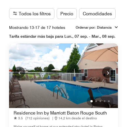
Todos los filtros
Precio
Comodidades
Ma
Mostrando 13-17 de 17 hoteles
Ordenar por
:
Distancia
Tarifa estándar más baja para Lun., 07 sep. - Mar., 08 sep.
Residence Inn by Marriott Baton Rouge South
3.5
(712 opiniones)
|
14,2 km desde el destino
Make yourself at home at our extended stay hotel in Baton