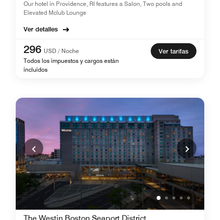
Our hotel in Providence, RI features a Salon, Two pools and
Elevated Mclub Lounge
Ver detalles
296
USD / Noche
Ver tarifas
Todos los impuestos y cargos están
incluidos
The Westin Boston Seaport District