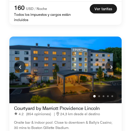
160
USD / Noche
Ver tarifas
Todos los impuestos y cargos están
incluidos
Courtyard by Marriott Providence Lincoln
4.2
(854 opiniones)
|
24,3 km desde el destino
Onsite bar & indoor pool. Close to downtown & Bally's Casino;
30 mins to Boston Gillette Stadium.