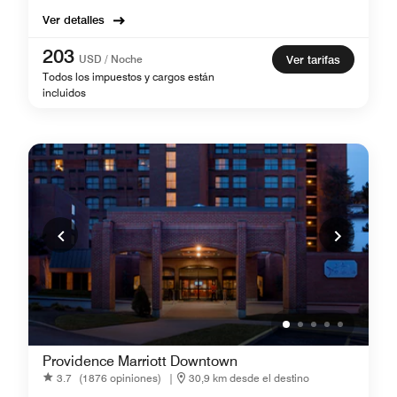
Ver detalles
203
USD / Noche
Ver tarifas
Todos los impuestos y cargos están
incluidos
Providence Marriott Downtown
3.7
(1876 opiniones)
|
30,9 km desde el destino