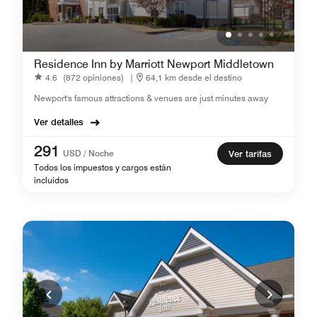
Residence Inn by Marriott Newport Middletown
4.6
(872 opiniones)
|
64,1 km desde el destino
Newport's famous attractions & venues are just minutes away
Ver detalles
291
USD / Noche
Ver tarifas
Todos los impuestos y cargos están
incluidos