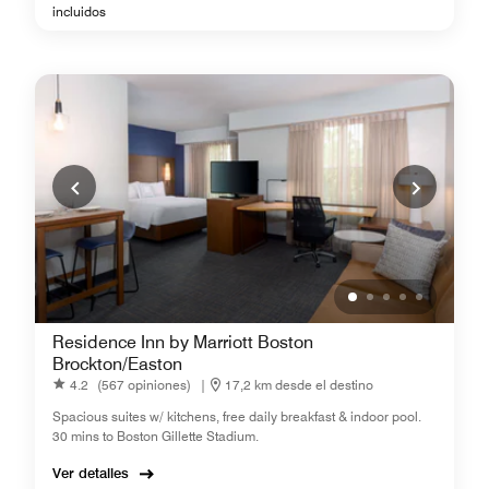
incluidos
Residence Inn by Marriott Boston
Brockton/Easton
4.2
(567 opiniones)
|
17,2 km desde el destino
Spacious suites w/ kitchens, free daily breakfast & indoor pool.
30 mins to Boston Gillette Stadium.
Ver detalles