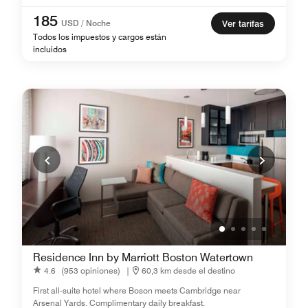
185
USD / Noche
Ver tarifas
Todos los impuestos y cargos están
incluidos
Residence Inn by Marriott Boston Watertown
4.6
(953 opiniones)
|
60,3 km desde el destino
First all-suite hotel where Boson meets Cambridge near
Arsenal Yards. Complimentary daily breakfast.