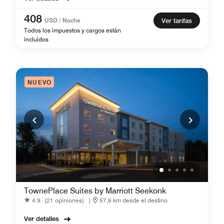
408
USD / Noche
Ver tarifas
Todos los impuestos y cargos están
incluidos
NUEVO
TownePlace Suites by Marriott Seekonk
4.9
(21 opiniones)
|
57,6 km desde el destino
Ver detalles