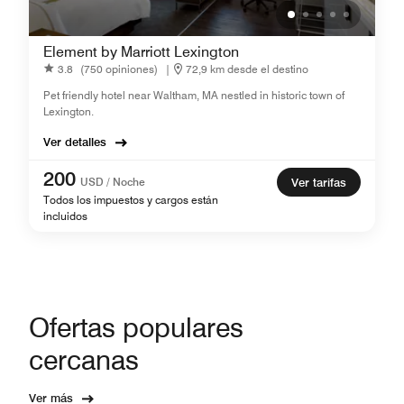
Element by Marriott Lexington
3.8
(750 opiniones)
|
72,9 km desde el destino
Pet friendly hotel near Waltham, MA nestled in historic town of
Lexington.
Ver detalles
200
USD / Noche
Ver tarifas
Todos los impuestos y cargos están
incluidos
Ofertas populares
cercanas
Ver más