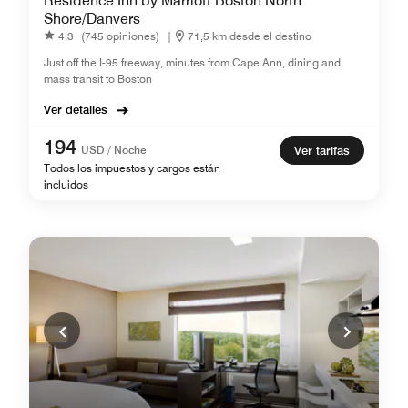
Residence Inn by Marriott Boston North
Shore/Danvers
4.3
(745 opiniones)
|
71,5 km desde el destino
Just off the I-95 freeway, minutes from Cape Ann, dining and
mass transit to Boston
Ver detalles
194
USD / Noche
Ver tarifas
Todos los impuestos y cargos están
incluidos