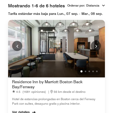
Mostrando 1-6 de 6 hoteles
Ordenar por
:
Distancia
Tarifa estándar más baja para Lun., 07 sep. - Mar., 08 sep.
Residence Inn by Marriott Boston Back
Bay/Fenway
4.5
(1681 opiniones)
|
56 km desde el destino
Hotel de estancias prolongadas en Boston cerca del Fenway
Park con suites, desayuno gratis y piscina interior.
Ver detalles