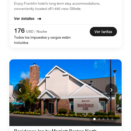
Enjoy Franklin hotel's long-term stay accommodations,
conveniently located off I-495 near GIllette.
Ver detalles
176
USD / Noche
Ver tarifas
Todos los impuestos y cargos están
incluidos