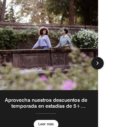
Eleva
L
Aprovecha nuestros descuentos de
temporada en estadías de 5+
noches
Leer más