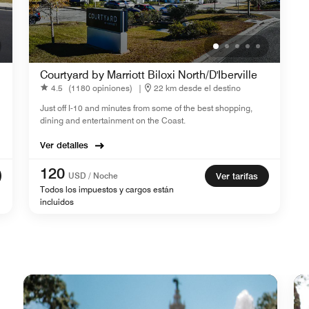
Courtyard by Marriott Biloxi North/D'Iberville
4.5
(1180 opiniones)
|
22 km desde el destino
Just off I-10 and minutes from some of the best shopping,
dining and entertainment on the Coast.
Ver detalles
120
USD / Noche
Ver tarifas
Todos los impuestos y cargos están
incluidos