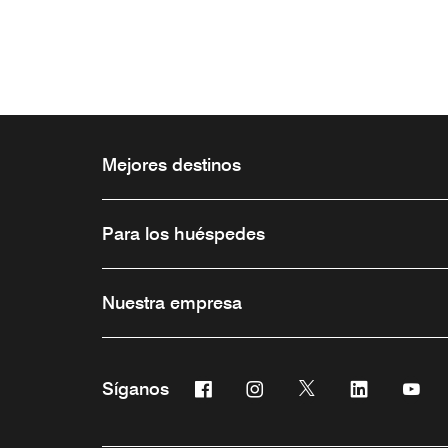
Mejores destinos
Para los huéspedes
Nuestra empresa
Facebook
Instagram
Twitter
Linkedin
You
Síganos
Abre una ventana nueva
Abre una ventana nueva
Abre una ventana 
Abre una ve
Abre