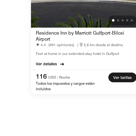
Residence Inn by Marriott Gulfport-Biloxi
Airport
4.4
(991 opiniones)
|
5,6 km desde el destino
Feel at home in our extended-stay hotel in Gulfport
Ver detalles
116
USD / Noche
Ver tarifas
Todos los impuestos y cargos están
incluidos