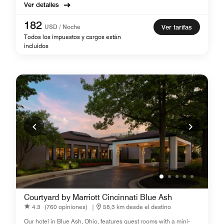
Ver detalles
182
USD / Noche
Ver tarifas
Todos los impuestos y cargos están
incluidos
Courtyard by Marriott Cincinnati Blue Ash
4.3
(760 opiniones)
|
58,3 km desde el destino
Our hotel in Blue Ash, Ohio, features guest rooms with a mini-