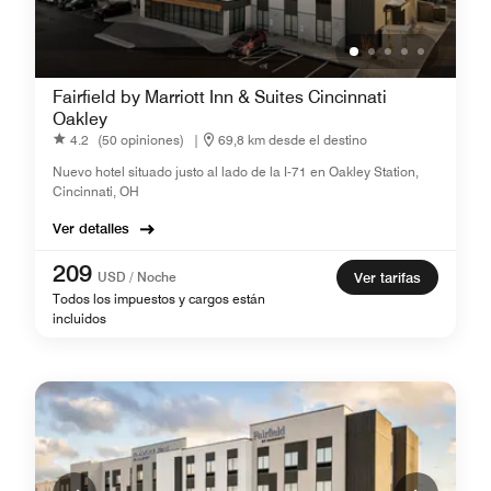
Fairfield by Marriott Inn & Suites Cincinnati
Oakley
4.2
(50 opiniones)
|
69,8 km desde el destino
Nuevo hotel situado justo al lado de la I-71 en Oakley Station,
Cincinnati, OH
Ver detalles
209
USD / Noche
Ver tarifas
Todos los impuestos y cargos están
incluidos