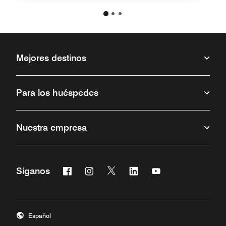
Mejores destinos
Para los huéspedes
Nuestra empresa
Facebook
Instagram
Twitter
Linkedin
Youtube
Síganos
Abre una ventana nueva
Abre una ventana nueva
Abre una ventana nueva
Abre una ventana nueva
Abre una ventana 
Español