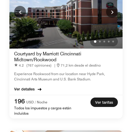
Courtyard by Marriott Cincinnati
Midtown/Rookwood
4.2
(767 opiniones)
|
71,2 km desde el destino
Experience Rookwood from our location near Hyde Park,
Cincinnati Arts Museum and U.S. Bank Stadium.
Ver detalles
196
USD / Noche
Ver tarifas
Todos los impuestos y cargos están
incluidos