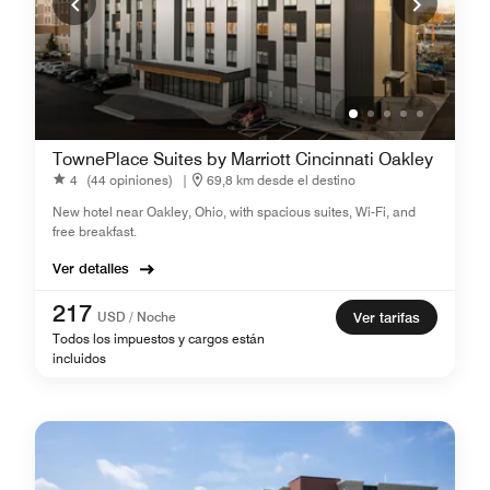
TownePlace Suites by Marriott Cincinnati Oakley
4
(44 opiniones)
|
69,8 km desde el destino
New hotel near Oakley, Ohio, with spacious suites, Wi-Fi, and
free breakfast.
Ver detalles
217
USD / Noche
Ver tarifas
Todos los impuestos y cargos están
incluidos