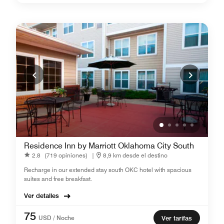
Residence Inn by Marriott Oklahoma City South
2.8
(719 opiniones)
|
8,9 km desde el destino
Recharge in our extended stay south OKC hotel with spacious
suites and free breakfast.
Ver detalles
75
USD / Noche
Ver tarifas