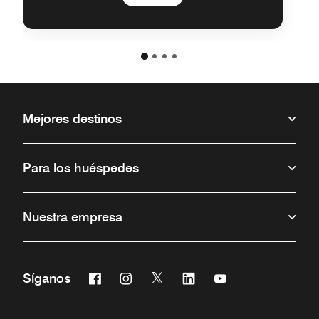
Mejores destinos
Para los huéspedes
Nuestra empresa
Facebook
Instagram
Twitter
Linkedin
Youtube
Síganos
Abre una ventana nueva
Abre una ventana nueva
Abre una ventana nueva
Abre una ventana nueva
Abre una ventana 