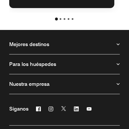
Mejores destinos
Para los huéspedes
Nuestra empresa
Facebook
Instagram
Twitter
Linkedin
Youtube
Síganos
Abre una ventana nueva
Abre una ventana nueva
Abre una ventana nueva
Abre una ventana nueva
Abre una ventana 