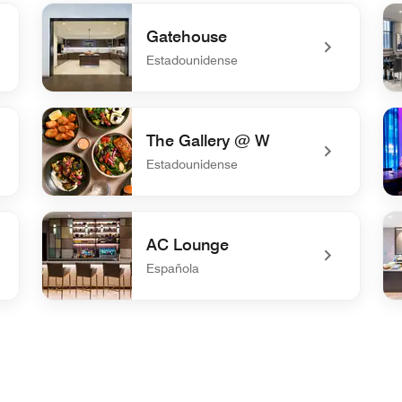
Gatehouse
Estadounidense
undefined Gatehouse
un
The Gallery @ W
Estadounidense
undefined The Gallery @ W
un
AC Lounge
Española
undefined AC Lounge
un