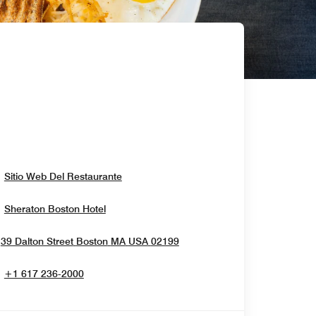
Opens In New Window
Sitio Web Del Restaurante
Opens In New Window
Sheraton Boston Hotel
Opens In New Window
39 Dalton Street
Boston
MA
USA
02199
+1 617 236-2000