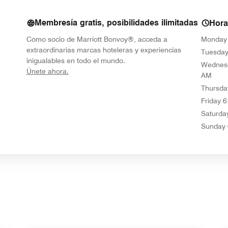
Membresía gratis, posibilidades ilimitadas
Hora
Como socio de Marriott Bonvoy®, acceda a
Monday
extraordinarias marcas hoteleras y experiencias
Tuesda
inigualables en todo el mundo.
Wednes
opens in new window
Únete ahora.
AM
Thursda
Friday
6
Saturda
Sunday