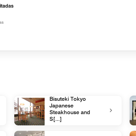
itadas
as
Bisuteki Tokyo
Japanese
Steakhouse and
S[...]
Japonesa
undefined Bisuteki Tokyo Japanese Steakhouse and S[..
un