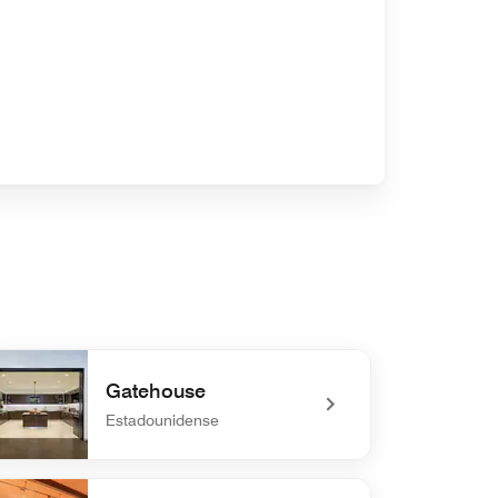
Gatehouse
Estadounidense
.]
defined Gatehouse