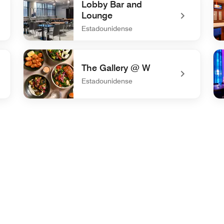
Lobby Bar and
Lounge
Estadounidense
undefined Lobby Bar and Lounge
un
The Gallery @ W
Estadounidense
undefined The Gallery @ W
un