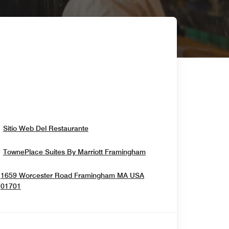
Opens In New Window
Sitio Web Del Restaurante
Opens In New Windo
TownePlace Suites By Marriott Framingham
1659 Worcester Road
Framingham
MA
USA
Opens In New Window
01701