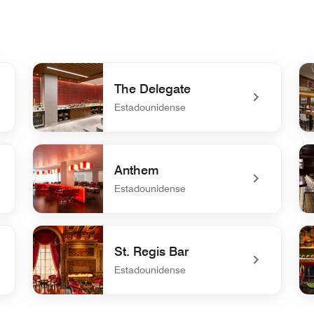
The Delegate
Estadounidense
undefined The Delegate
un
Anthem
Estadounidense
undefined Anthem
und
St. Regis Bar
Estadounidense
undefined St. Regis Bar
un