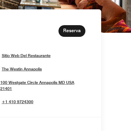
Reserva
Opens In New Window
Sitio Web Del Restaurante
Opens In New Window
The Westin Annapolis
100 Westgate Circle
Annapolis
MD
USA
Opens In New Window
21401
+1 410 9724300