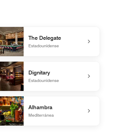
The Delegate
Estadounidense
defined The Delegate
Dignitary
Estadounidense
efined Dignitary
Alhambra
Mediterránea
defined Alhambra