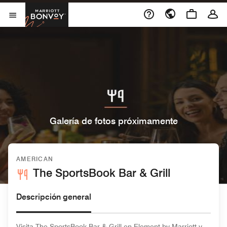
Skip to Content
Marriott Bonvoy
Abrir el menú
Galería de fotos próximamente
AMERICAN
The SportsBook Bar & Grill
Descripción general
Visita The SportsBook Bar & Grill en Element by Marriott y