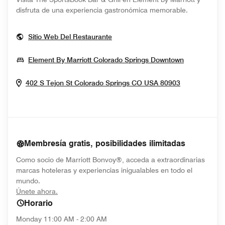
disfruta de una experiencia gastronómica memorable.
Opens In New Window
Sitio Web Del Restaurante
Opens In 
Element By Marriott Colorado Springs Downtown
Opens In N
402 S Tejon St
Colorado Springs
CO
USA
80903
Membresía gratis, posibilidades ilimitadas
Como socio de Marriott Bonvoy®, acceda a extraordinarias
marcas hoteleras y experiencias inigualables en todo el
mundo.
opens in new window
Únete ahora.
Horario
Monday
11:00 AM - 2:00 AM