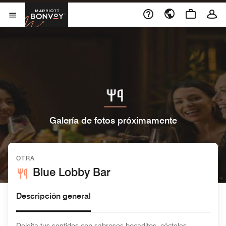
Skip to Content
Marriott Bonvoy
Abrir el menú
Galería de fotos próximamente
OTRA
Blue Lobby Bar
Descripción general
Deleita tus sentidos con sabrosos bocaditos, cócteles