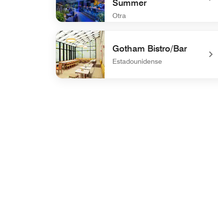
Summer
Otra
undefined Blu33 Rooftop Bar Open Spring S
Gotham Bistro/Bar
Estadounidense
undefined Gotham Bistro/Bar