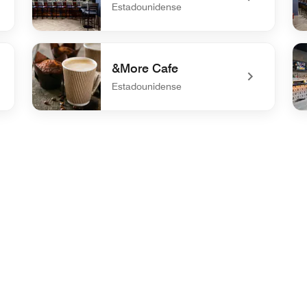
Estadounidense
ummer
undefined Bar 1905
un
&More Cafe
Estadounidense
undefined &More Cafe
un