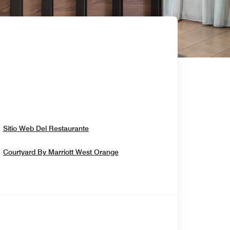
Opens In New Window
Sitio Web Del Restaurante
Opens In New Window
Courtyard By Marriott West Orange