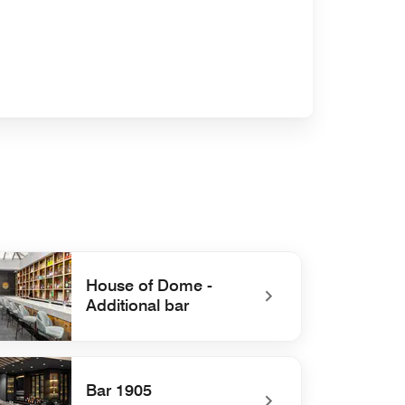
House of Dome -
Additional bar
efined House of Dome - Additional bar
Bar 1905