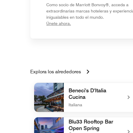
Como socio de Marriott Bonvoy®, acceda a
extraordinarias marcas hoteleras y experienci
inigualables en todo el mundo.
opens in new window
Únete ahora.
Explora los alrededores
Beneci's D'Italia
Cucina
Italiana
undefined Beneci's D'Italia Cucina
Blu33 Rooftop Bar
Open Spring