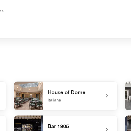
as
House of Dome
Italiana
undefined House of Dome
und
Bar 1905