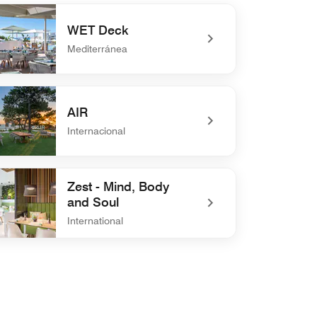
WET Deck
Mediterránea
defined WET Deck
AIR
Internacional
defined AIR
Zest - Mind, Body
and Soul
International
efined Zest - Mind, Body and Soul