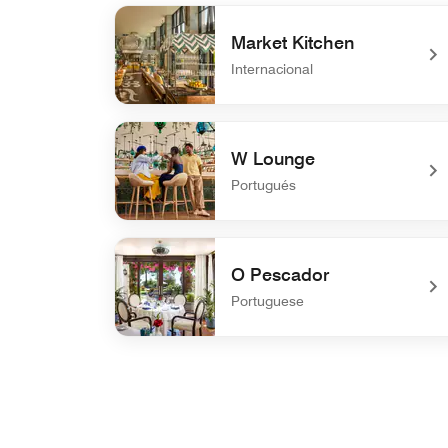
Market Kitchen
Internacional
undefined Market Kitchen
W Lounge
Portugués
undefined W Lounge
O Pescador
Portuguese
undefined O Pescador