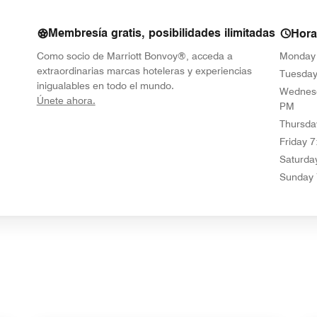
Membresía gratis, posibilidades ilimitadas
Hora
Como socio de Marriott Bonvoy®, acceda a
Monday
extraordinarias marcas hoteleras y experiencias
Tuesda
inigualables en todo el mundo.
Wednes
opens in new window
Únete ahora.
PM
Thursda
Friday
7
Saturda
Sunday