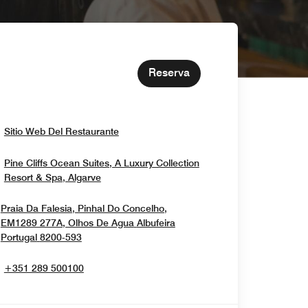
Reserva
Opens In New Window
Sitio Web Del Restaurante
Pine Cliffs Ocean Suites, A Luxury Collection
Opens In New Window
Resort & Spa, Algarve
Praia Da Falesia, Pinhal Do Concelho,
EM1289 277A, Olhos De Agua
Albufeira
Opens In New Window
Portugal
8200-593
+351 289 500100