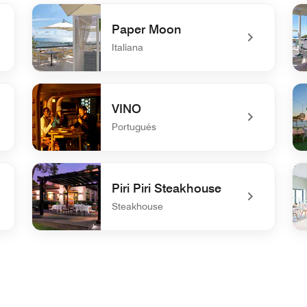
Paper Moon
Italiana
undefined Paper Moon
un
VINO
Portugués
undefined VINO
un
Piri Piri Steakhouse
Steakhouse
undefined Piri Piri Steakhouse
und