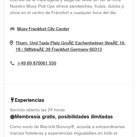
Nuestro Moxy Pick Ups ofrece sándwiches, frutas, dulces y
vinos en el centro de Fráncfort a cualquier hora del día.
Opens In New Window
Moxy Frankfurt City Center
Thurn- Und Taxis-Platz GroÃe Eschenheimer StraÃe 16-
Opens In New 
18 / StiftstraÃe 39
Frankfurt
Germany
60313
+49 69 870061 550
Experiencias
Servicio abierto las 24 horas
Membresía gratis, posibilidades ilimitadas
Como socio de Marriott Bonvoy®, acceda a extraordinarias
marcas hoteleras y experiencias inigualables en todo el