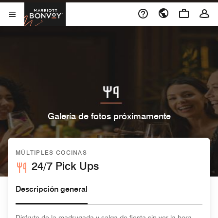
Skip to Content
Marriott Bonvoy
Abrir el menú
Galería de fotos próximamente
MÚLTIPLES COCINAS
24/7 Pick Ups
Descripción general
Disfrute de la madrugada y salga de fiesta sin ver la hora.