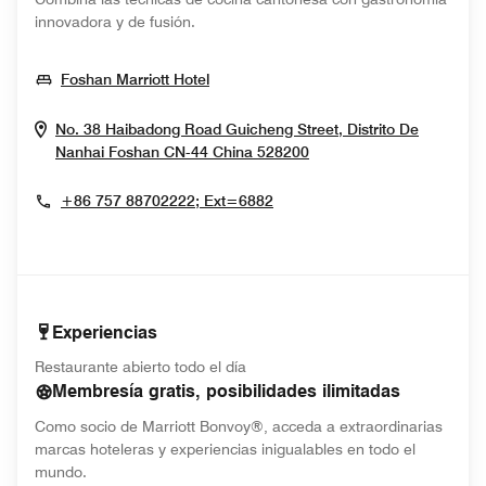
innovadora y de fusión.
Opens In New Window
Foshan Marriott Hotel
No. 38 Haibadong Road Guicheng Street, Distrito De
Opens In New Windo
Nanhai
Foshan
CN-44
China
528200
+86 757 88702222; Ext=6882
Experiencias
Restaurante abierto todo el día
Membresía gratis, posibilidades ilimitadas
Como socio de Marriott Bonvoy®, acceda a extraordinarias
marcas hoteleras y experiencias inigualables en todo el
mundo.