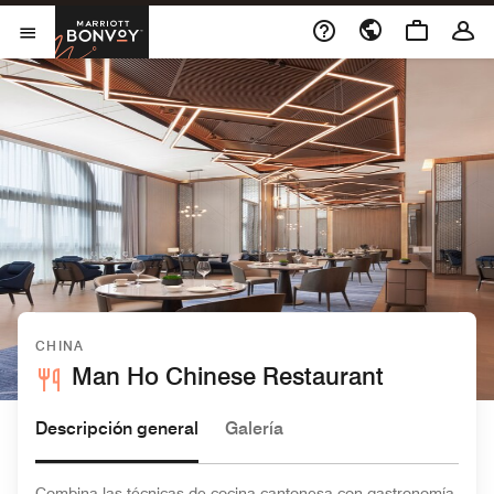
Skip to Content
Marriott Bonvoy
Abrir el menú
CHINA
Man Ho Chinese Restaurant
Descripción general
Galería
Combina las técnicas de cocina cantonesa con gastronomía