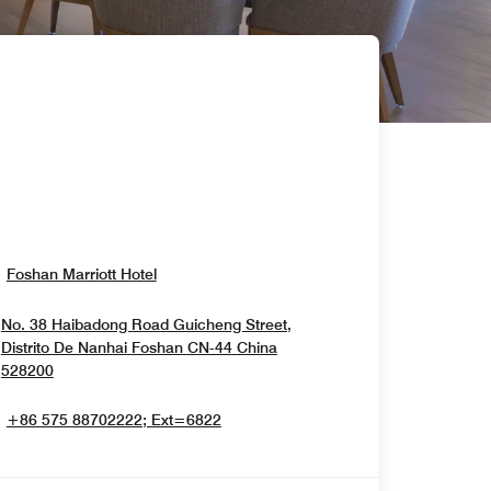
Opens In New Window
Foshan Marriott Hotel
No. 38 Haibadong Road Guicheng Street,
Distrito De Nanhai
Foshan
CN-44
China
Opens In New Window
528200
+86 575 88702222; Ext=6822