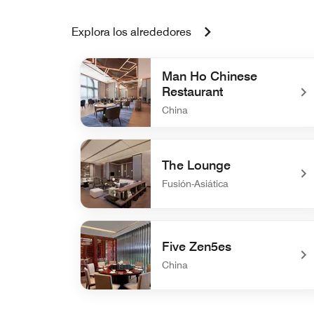
Explora los alrededores
Man Ho Chinese
Restaurant
China
undefined Man Ho Chinese Restaurant
The Lounge
Fusión-Asiática
undefined The Lounge
Five Zen5es
China
undefined Five Zen5es