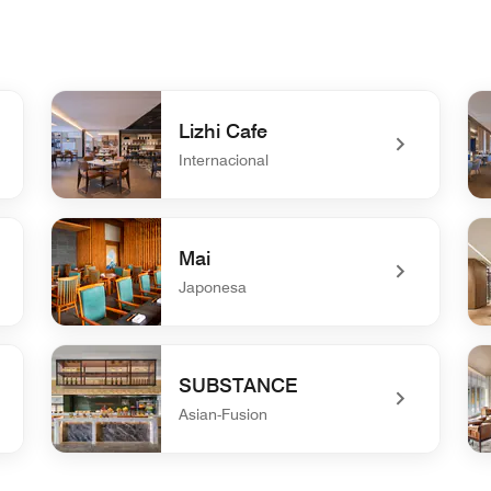
Lizhi Cafe
Internacional
undefined Lizhi Cafe
un
Mai
Japonesa
undefined Mai
un
SUBSTANCE
Asian-Fusion
undefined SUBSTANCE
un