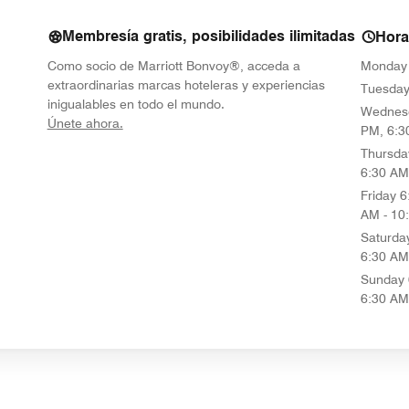
Membresía gratis, posibilidades ilimitadas
Hora
Como socio de Marriott Bonvoy®, acceda a
Monday
extraordinarias marcas hoteleras y experiencias
Tuesda
inigualables en todo el mundo.
Wednes
opens in new window
Únete ahora.
PM, 6:3
Thursda
6:30 AM
Friday
6
AM - 10
Saturda
6:30 AM
Sunday
6:30 AM