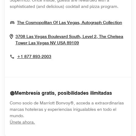
Superfrico. Once inside, guests are rewarded with a
sophisticated (and delicious) cocktail and pizza program.
Opens
The Cosmopolitan Of Las Vegas, Autograph Collection
3708 Las Vegas Boulevard South, Level 2, The Chelsea
Opens In New Window
Tower
Las Vegas
NV
USA
89109
+1 877 893-2003
Membresía gratis, posibilidades ilimitadas
Como socio de Marriott Bonvoy®, acceda a extraordinarias
marcas hoteleras y experiencias inigualables en todo el
mundo.
opens in new window
Únete ahora.