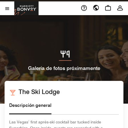
Skip to Content
Marriott Bonvoy
Abrir el menú
Galería de fotos próximamente
The Ski Lodge
Descripción general
Las Vegas’ first aprés-ski cocktail bar tucked inside