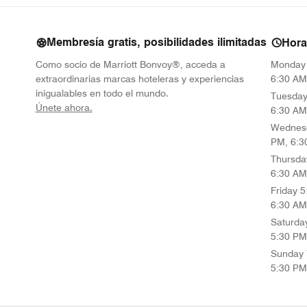
Membresía gratis, posibilidades ilimitadas
Hora
Como socio de Marriott Bonvoy®, acceda a
Monday
extraordinarias marcas hoteleras y experiencias
6:30 AM
inigualables en todo el mundo.
Tuesda
opens in new window
Únete ahora.
6:30 AM
Wednes
PM, 6:3
Thursda
6:30 AM
Friday
5
6:30 AM
Saturda
5:30 PM
Sunday
5:30 PM