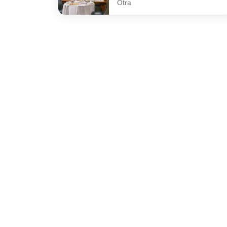
Otra
undefined The Library Afternoon Tea