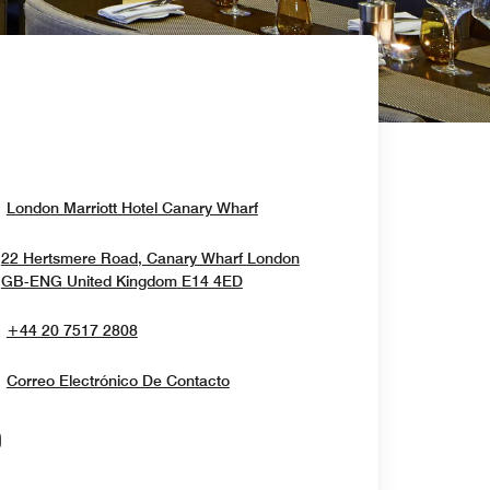
Opens In New Window
London Marriott Hotel Canary Wharf
22 Hertsmere Road, Canary Wharf
London
Opens In New Window
GB-ENG
United Kingdom
E14 4ED
+44 20 7517 2808
Correo Electrónico De Contacto
Opens In New Window