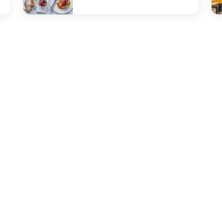
undefined Breakfast at Gillray's
und