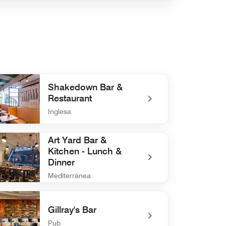
Shakedown Bar &
Restaurant
Inglesa
defined Shakedown Bar & Restaurant
Art Yard Bar &
Kitchen - Lunch &
Dinner
Mediterránea
efined Art Yard Bar & Kitchen - Lunch & Dinner
Gillray's Bar
Pub