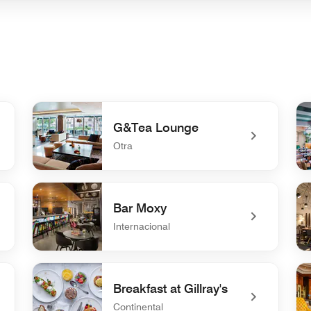
G&Tea Lounge
Otra
undefined G&Tea Lounge
un
Bar Moxy
Internacional
undefined Bar Moxy
und
Breakfast at Gillray's
Continental