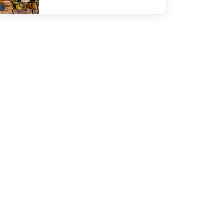
efined Gillray's Bar