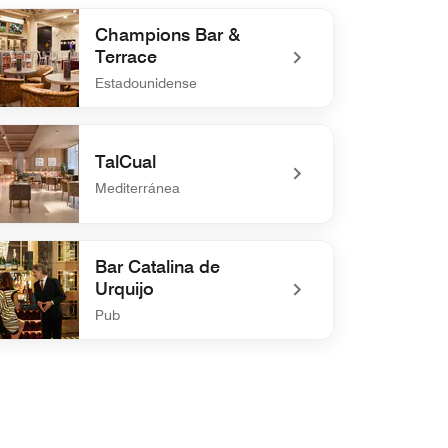
Champions Bar &
Terrace
Estadounidense
defined Champions Bar & Terrace
TalCual
Mediterránea
defined TalCual
Bar Catalina de
Urquijo
Pub
efined Bar Catalina de Urquijo