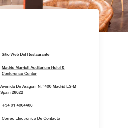
Opens In New Window
Sitio Web Del Restaurante
Madrid Marriott Auditorium Hotel &
Opens In New Window
Conference Center
Avenida De Aragón, N.º 400
Madrid
ES-M
Opens In New Window
Spain
28022
+34 91 4004400
Correo Electrónico De Contacto