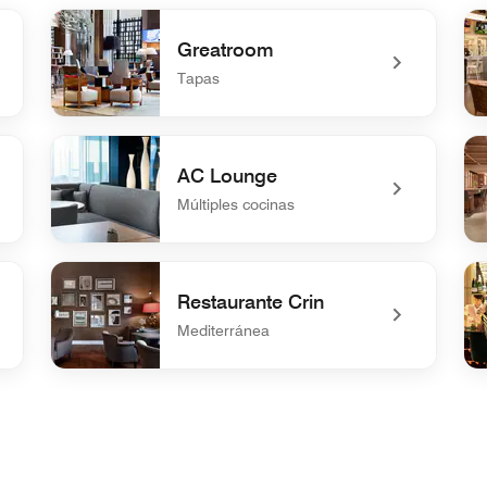
Greatroom
Tapas
undefined Greatroom
un
AC Lounge
Múltiples cocinas
undefined AC Lounge
un
Restaurante Crin
Mediterránea
undefined Restaurante Crin
und