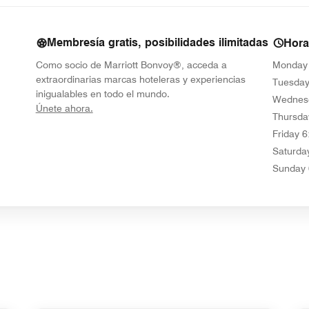
Membresía gratis, posibilidades ilimitadas
Hora
Como socio de Marriott Bonvoy®, acceda a
Monday
extraordinarias marcas hoteleras y experiencias
Tuesda
inigualables en todo el mundo.
Wednes
opens in new window
Únete ahora.
Thursda
Friday
6
Saturda
Sunday