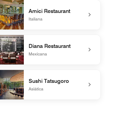
Amici Restaurant
Italiana
defined Amici Restaurant
Diana Restaurant
Mexicana
defined Diana Restaurant
Sushi Tatsugoro
Asiática
defined Sushi Tatsugoro