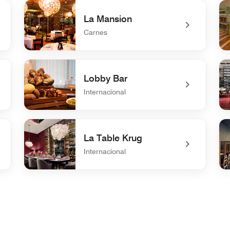
La Mansion
Carnes
undefined La Mansion
un
Lobby Bar
Internacional
undefined Lobby Bar
un
La Table Krug
Internacional
undefined La Table Krug
un