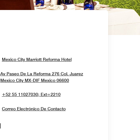
Opens In New Window
Mexico City Marriott Reforma Hotel
Av Paseo De La Reforma 276 Col. Juarez
Opens In New Window
Mexico City
MX-DIF
Mexico
06600
+52 55 11027030; Ext=2210
Correo Electrónico De Contacto
Opens In New Window