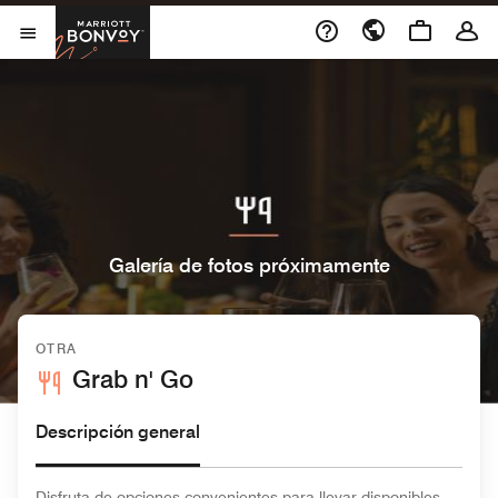
Skip to Content
Marriott Bonvoy
Abrir el menú
Galería de fotos próximamente
OTRA
Grab n' Go
Descripción general
Disfruta de opciones convenientes para llevar disponibles