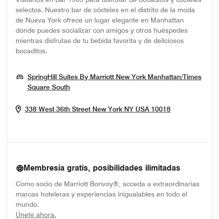
selectos. Nuestro bar de cócteles en el distrito de la moda
de Nueva York ofrece un lugar elegante en Manhattan
donde puedes socializar con amigos y otros huéspedes
mientras disfrutas de tu bebida favorita y de deliciosos
bocaditos.
SpringHill Suites By Marriott New York Manhattan/Times
Opens In New Window
Square South
Opens In Ne
338 West 36th Street
New York
NY
USA
10018
Membresía gratis, posibilidades ilimitadas
Como socio de Marriott Bonvoy®, acceda a extraordinarias
marcas hoteleras y experiencias inigualables en todo el
mundo.
opens in new window
Únete ahora.