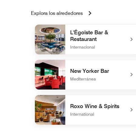
Explora los alrededores
L'Égoïste Bar &
Restaurant
Internacional
undefined L'Égoïste Bar & Restaurant
New Yorker Bar
Mediterránea
undefined New Yorker Bar
Roxo Wine & Spirits
International
undefined Roxo Wine & Spirits