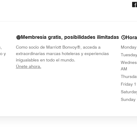
Membresía gratis, posibilidades ilimitadas
Hora
,
Como socio de Marriott Bonvoy®, acceda a
Monday
o y
extraordinarias marcas hoteleras y experiencias
Tuesda
inigualables en todo el mundo.
Wednes
opens in new window
Únete ahora.
AM
Thursda
Friday
1
Saturda
Sunday