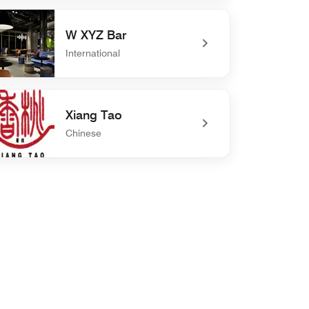
defined Teppanyaki MIZUKI
W XYZ Bar
International
defined W XYZ Bar
Xiang Tao
Chinese
defined Xiang Tao