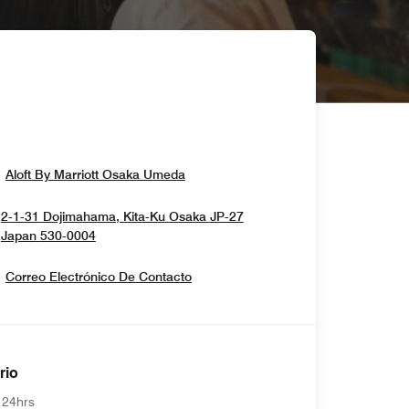
Opens In New Window
Aloft By Marriott Osaka Umeda
2-1-31 Dojimahama, Kita-Ku
Osaka
JP-27
Opens In New Window
Japan
530-0004
Correo Electrónico De Contacto
rio
 24hrs