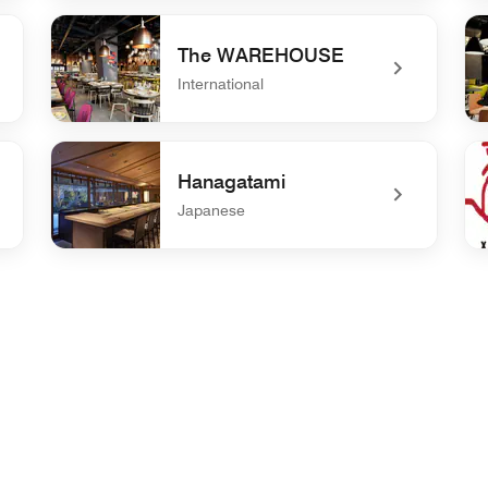
undefined THE LOBBY LOUNGE
un
The WAREHOUSE
International
undefined The WAREHOUSE
un
Hanagatami
Japanese
undefined Hanagatami
un