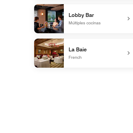
undefined THE-MOMENT GRILL& DINING
Lobby Bar
Múltiples cocinas
undefined Lobby Bar
La Baie
French
undefined La Baie