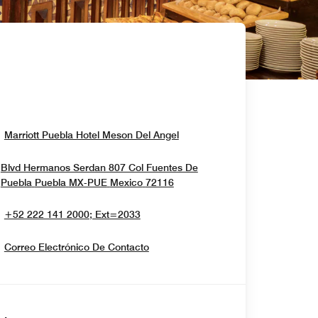
Opens In New Window
Marriott Puebla Hotel Meson Del Angel
Blvd Hermanos Serdan 807 Col Fuentes De
Opens In New Window
Puebla
Puebla
MX-PUE
Mexico
72116
+52 222 141 2000; Ext=2033
Correo Electrónico De Contacto