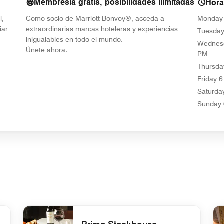
Membresía gratis, posibilidades ilimitadas
Hora
l,
Como socio de Marriott Bonvoy®, acceda a
Monday
iar
extraordinarias marcas hoteleras y experiencias
Tuesda
inigualables en todo el mundo.
Wednes
opens in new window
Únete ahora.
PM
Thursda
Friday
6
Saturda
Sunday