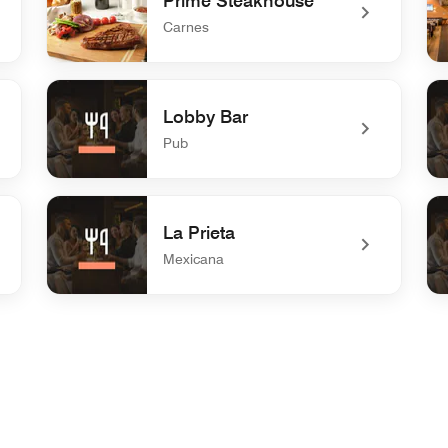
Prime Steakhouse
Carnes
undefined Prime Steakhouse
und
Lobby Bar
Pub
undefined Lobby Bar
und
La Prieta
Mexicana
undefined La Prieta
un