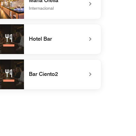
Maria Ofelia
Internacional
efined Maria Ofelia
Hotel Bar
efined Hotel Bar
Bar Ciento2
defined Bar Ciento2