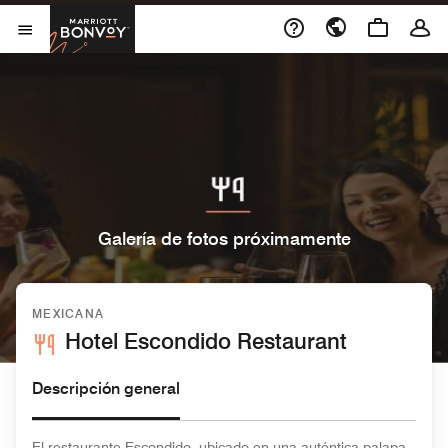
Skip to Content
Marriott Bonvoy
Abrir el menú
Galería de fotos próximamente
MEXICANA
Hotel Escondido Restaurant
Descripción general
El restaurante Escondido, ubicado en una auténtica palapa,