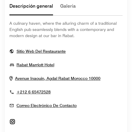
Descripción general
Galería
A culinary haven, where the alluring charm of a traditional
English pub seamlessly blends with a contemporary and
modern design at our bar in Rabat.
Opens In New Window
Sitio Web Del Restaurante
Opens In New Window
Rabat Marriott Hotel
Opens In New
Avenue Inaouin, Agdal
Rabat
Morocco
10000
+212 6 65472528
Correo Electrónico De Contacto
Opens In New Window