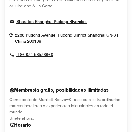
or juice and A La Carte
Opens In New Wind
Sheraton Shanghai Pudong Riverside
2288 Pudong Avenue, Pudong District
Shanghai
CN-31
Opens In New Window
China
200136
+86 021 58526666
Membresía gratis, posibilidades ilimitadas
Como socio de Marriott Bonvoy®, acceda a extraordinarias
marcas hoteleras y experiencias inigualables en todo el
mundo.
opens in new window
Únete ahora.
Horario