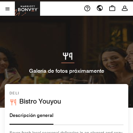
Skip to Content
Marriott Bonvoy
Abrir el menú
Galería de fotos próximamente
DELI
Bistro Youyou
Descripción general
Savor fresh local seasonal delicacies in an elegant and cozy