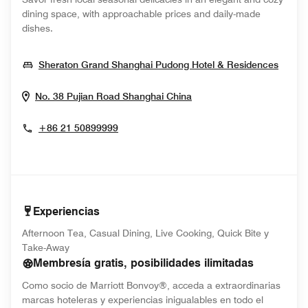
dining space, with approachable prices and daily-made
dishes.
Opens
Sheraton Grand Shanghai Pudong Hotel & Residences
Opens In New Window
No. 38 Pujian Road
Shanghai
China
+86 21 50899999
Experiencias
Afternoon Tea, Casual Dining, Live Cooking, Quick Bite y
Take-Away
Membresía gratis, posibilidades ilimitadas
Como socio de Marriott Bonvoy®, acceda a extraordinarias
marcas hoteleras y experiencias inigualables en todo el