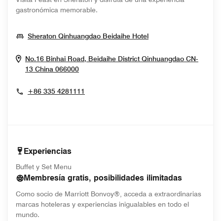
gastronómica memorable.
Opens In New Wind
Sheraton Qinhuangdao Beidaihe Hotel
No.16 Binhai Road, Beidaihe District
Qinhuangdao
CN-
Opens In New Window
13
China
066000
+86 335 4281111
Experiencias
Buffet y Set Menu
Membresía gratis, posibilidades ilimitadas
Como socio de Marriott Bonvoy®, acceda a extraordinarias
marcas hoteleras y experiencias inigualables en todo el
mundo.