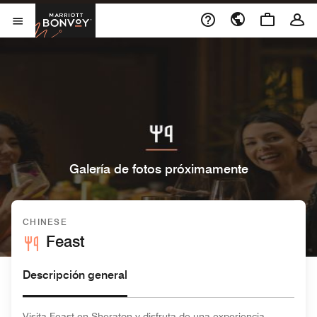
Skip to Content
Marriott Bonvoy
Abrir el menú
Galería de fotos próximamente
CHINESE
Feast
Descripción general
Visita Feast en Sheraton y disfruta de una experiencia