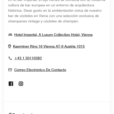
cultura de bar europea en un entorno de arquitectura
histórica. Dese gusto en la ambientación única de nuestro
bar de cócteles en Viena con una selección exclusiva de
champanes vintage y cócteles de champán.
Opens In 
Hotel Imperial, A Luxury Collection Hotel, Vienna
Opens In New 
Kaerntner Ring 16
Vienna
AT-9
Austria
1015
+43 1 50110383
Correo Electrónico De Contacto
Opens In New Window
Opens In New Window