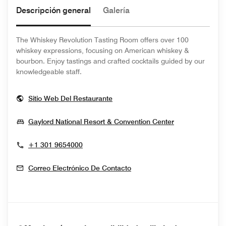
Descripción general
Galería
The Whiskey Revolution Tasting Room offers over 100
whiskey expressions, focusing on American whiskey &
bourbon. Enjoy tastings and crafted cocktails guided by our
knowledgeable staff.
Opens In New Window
Sitio Web Del Restaurante
Opens In Ne
Gaylord National Resort & Convention Center
+1 301 9654000
Correo Electrónico De Contacto