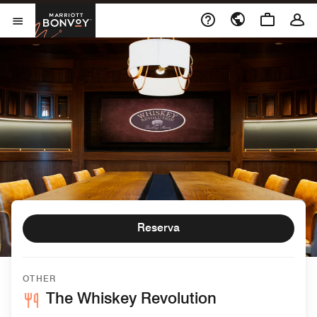
Skip to Content
Marriott Bonvoy
Abrir el menú
Reserva
OTHER
The Whiskey Revolution