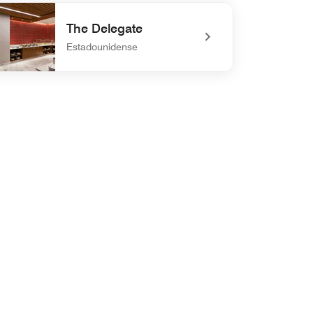
defined Lobby Bar
The Delegate
Estadounidense
defined The Delegate