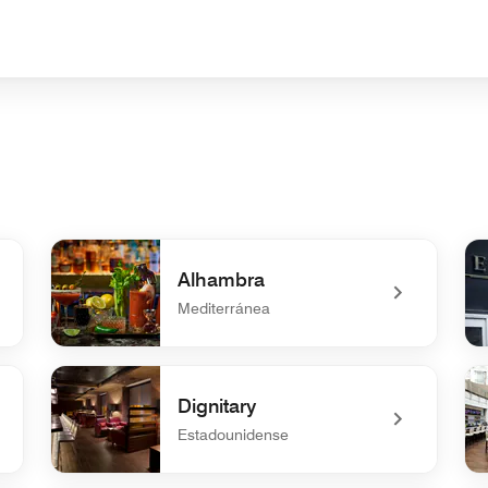
Alhambra
Mediterránea
undefined Alhambra
un
Dignitary
Estadounidense