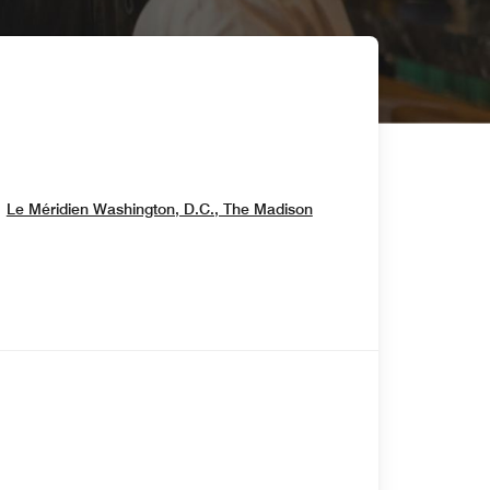
Opens In New Windo
Le Méridien Washington, D.C., The Madison