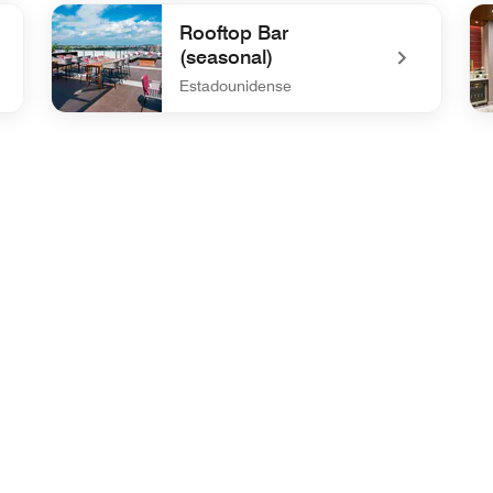
undefined Dignitary
un
Rooftop Bar
(seasonal)
Estadounidense
undefined Rooftop Bar (seasonal)
un