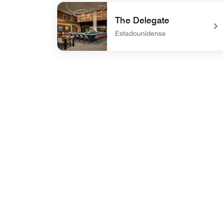
undefined Anthem
The Delegate
Estadounidense
undefined The Delegate