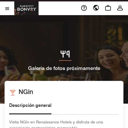
Skip to Content
Marriott Bonvoy
Abrir el menú
Galería de fotos próximamente
NGin
Descripción general
Visita NGin en Renaissance Hotels y disfruta de una