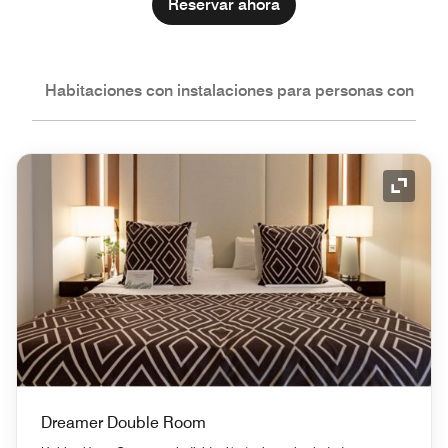
Reservar ahora
nes
Habitaciones con instalaciones para personas con nec
Icono 
Dreamer Double Room