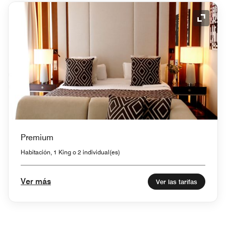
Icono 
Premium
Habitación, 1 King o 2 individual(es)
Ver más
Ver las tarifas