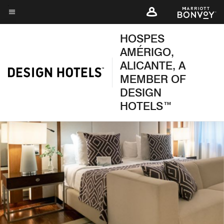
Skip
to
Texto del menú
main
HOSPES
content
AMÉRIGO,
ALICANTE, A
MEMBER OF
DESIGN
HOTELS™