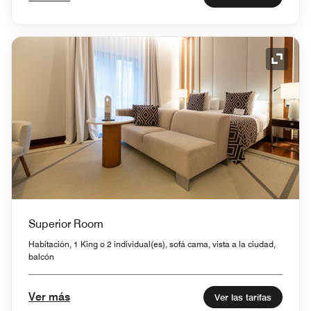
Icono 
Superior Room
Habitación, 1 King o 2 individual(es), sofá cama, vista a la ciudad,
balcón
Ver más
Ver las tarifas