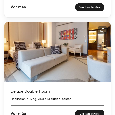
Ver más
Ver las tarifas
Icono 
Deluxe Double Room
Habitación, 1 King, vista a la ciudad, balcón
Ver más
Ver las tarifas