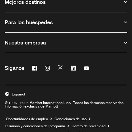
Mejores destinos
Para los huéspedes
Nuestra empresa
Facebook
Instagram
Twitter
Linkedin
Youtube
Síganos
Abre una ventana nueva
Abre una ventana nueva
Abre una ventana nueva
Abre una ventana nueva
Abre una ventana nu
Español
© 1996 – 2026 Marriott International, Inc. Todos los derechos reservados.
Información exclusiva de Marriott
Abre una ventana nueva
Oportunidades de empleo
Condiciones de uso
Términos y condiciones del programa
Centro de privacidad