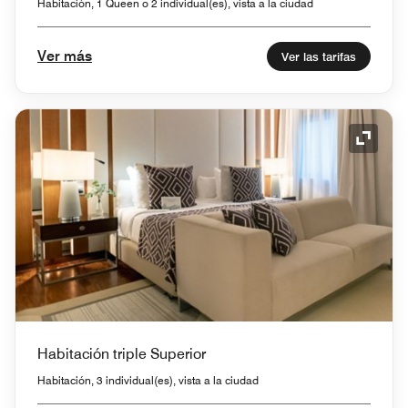
Habitación, 1 Queen o 2 individual(es), vista a la ciudad
Ver más
Ver las tarifas
Icono 
Habitación triple Superior
Habitación, 3 individual(es), vista a la ciudad