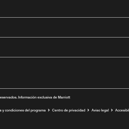
tube
nueva
ntana nueva
 una ventana nueva
reservados. Información exclusiva de Marriott
s y condiciones del programa
Centro de privacidad
Aviso legal
Accesibil