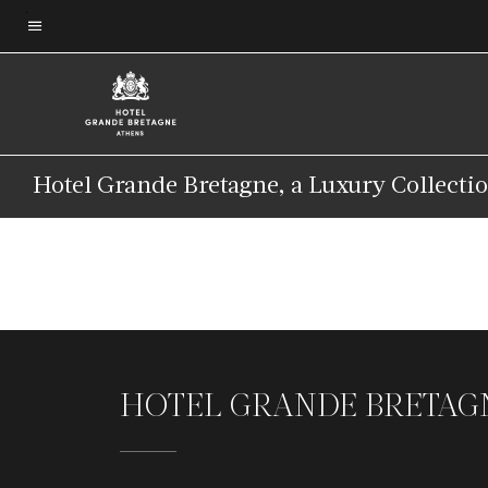
Skip
to
Texto del menú
main
content
Hotel Grande Bretagne, a Luxury Collecti
HOTEL GRANDE BRETAGN