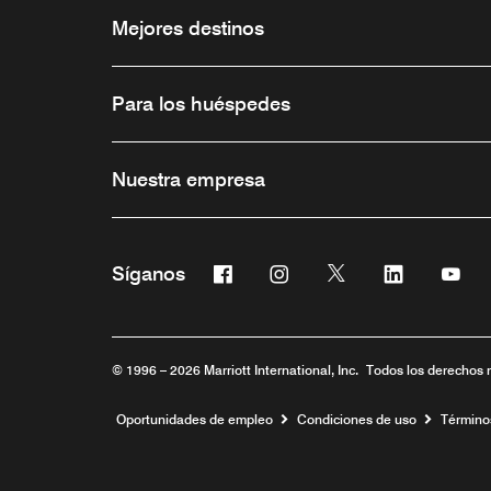
Mejores destinos
Para los huéspedes
Nuestra empresa
Facebook
Instagram
Twitter
Linkedin
You
Síganos
Abre una ventana nueva
Abre una ventana nueva
Abre una ventana 
Abre una ve
Abre
© 1996 – 2026 Marriott International, Inc. Todos los derechos 
Abre una ventana nueva
Oportunidades de empleo
Condiciones de uso
Término