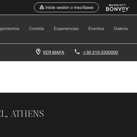
Inicie sesión o inscríbase
ojamientos
Comida
Experiencias
Eventos
Galería
VER MAPA
+30 210-3330000
L, ATHENS